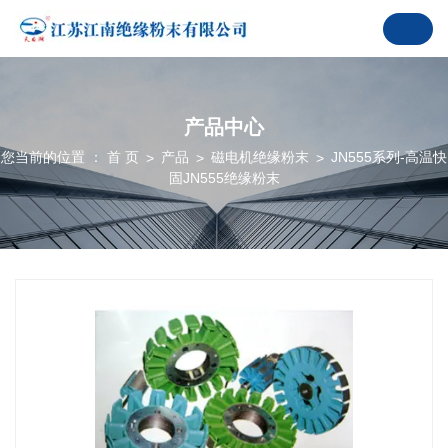
产品中心
您当前的位置 ： 首 页
产品
磁电机绝缘粉末
JN555系列-高温快
>
>
>
固JN555绝缘粉末